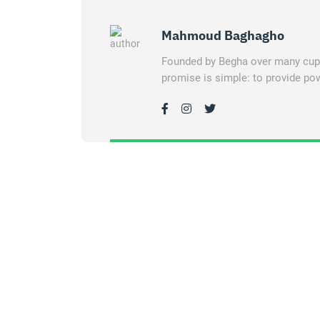
Mahmoud Baghagho
Founded by Begha over many cups 
promise is simple: to provide pow