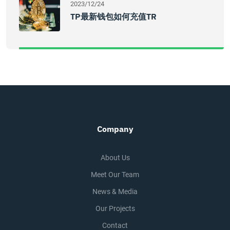
2023/12/24
TP最新钱包如何充值TR
Company
About Us
Meet Our Team
News & Media
Our Projects
Contact